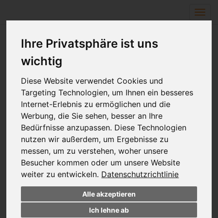
Navi
ein-
Ihre Privatsphäre ist uns
wichtig
Ausflug in die Kletterhalle
Diese Website verwendet Cookies und
Im Rahmen des Sozialtrainings „Locker bleiben“ wurde am
Targeting Technologien, um Ihnen ein besseres
Montag, den 13.5.2019, erstmals ein gemeinsamer Kletter-
Internet-Erlebnis zu ermöglichen und die
Aktionstag mit der Hilda-Heinemann-Schule Moers und der
Werbung, die Sie sehen, besser an Ihre
Schule am Ring Wesel veranstaltet. Hierzu machte die
Bedürfnisse anzupassen. Diese Technologien
„Locker bleiben“-Gruppe der Bönninghardt-Schule einen
nutzen wir außerdem, um Ergebnisse zu
Ausflug zur Schule nach Moers.
Knapp 30 Schüler unterschiedlicher Jahrgangsstufen
messen, um zu verstehen, woher unsere
haben sich dabei kennengelernt und gemeinsam in drei
Besucher kommen oder um unsere Website
Gruppen miteinander geklettert und verschiedene
weiter zu entwickeln.
Datenschutzrichtlinie
Übungen durchgeführt.
Allen Schülerinnen und Schülern, den Lehrkräften und den
Alle akzeptieren
Schulsozialarbeitern hat es sehr gefallen, sodass es im
Ich lehne ab
nächsten Jahr wiederholt werden soll.