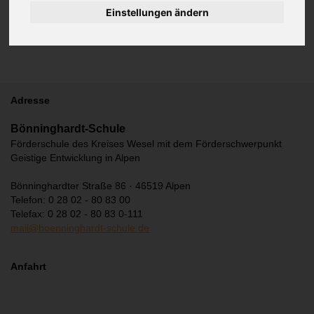
Einstellungen ändern
Adresse
Bönninghardt-Schule
Förderschule des Kreises Wesel mit dem Förderschwerpunkt
Geistige Entwicklung in Alpen
Bönninghardter Straße 86 · 46519 Alpen
Telefon: 0 28 02 - 80 83 00
Telefax: 0 28 02 - 80 83 0-111
mail@boenninghardt-schule.de
Anfahrt