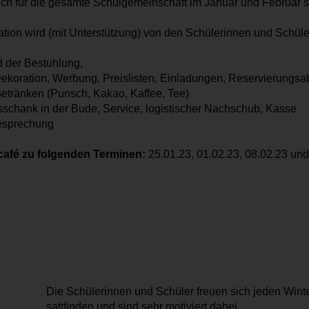
ch für die gesamte Schulgemeinschaft im Januar und Februar sta
ion wird (mit Unterstützung) von den Schülerinnen und Schüler
der Bestuhlung,
ekoration, Werbung, Preislisten, Einladungen, Reservierungsa
tränken (Punsch, Kakao, Kaffee, Tee)
hank in der Bude, Service, logistischer Nachschub, Kasse
esprechung
rcafé zu folgenden Terminen:
25.01.23, 01.02.23, 08.02.23 und
Die Schülerinnen und Schüler freuen sich jeden Winte
sattfinden und sind sehr motiviert dabei.