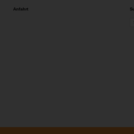
Anfahrt
S
S